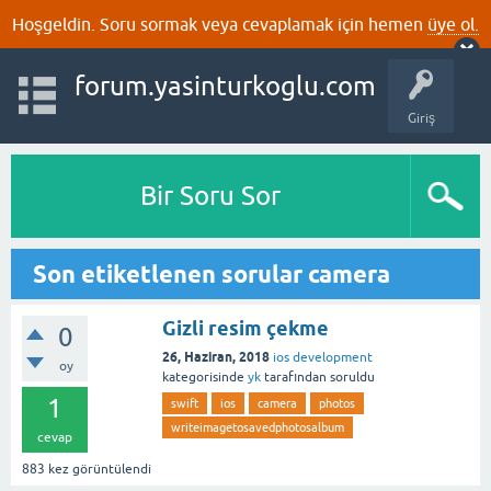
Hoşgeldin. Soru sormak veya cevaplamak için hemen
üye ol.
forum.yasinturkoglu.com
Giriş
Bir Soru Sor
Son etiketlenen sorular camera
Gizli resim çekme
0
26, Haziran, 2018
ios development
oy
kategorisinde
yk
tarafından
soruldu
1
swift
ios
camera
photos
writeimagetosavedphotosalbum
cevap
883
kez görüntülendi