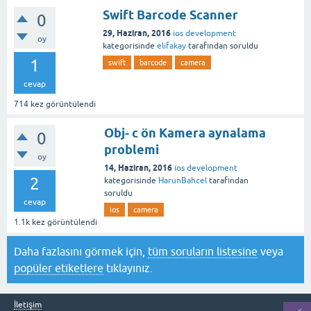
Swift Barcode Scanner
0
29, Haziran, 2016
ios development
oy
kategorisinde
elifakay
tarafından
soruldu
1
swift
barcode
camera
cevap
714
kez görüntülendi
Obj- c ön Kamera aynalama
0
problemi
oy
14, Haziran, 2016
ios development
2
kategorisinde
HarunBahcel
tarafından
soruldu
cevap
ios
camera
1.1k
kez görüntülendi
Daha fazlasını görmek için,
tüm soruların listesine
veya
popüler etiketlere
tıklayınız.
İletişim