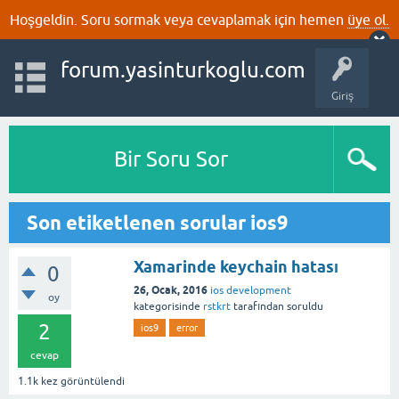
Hoşgeldin. Soru sormak veya cevaplamak için hemen
üye ol.
forum.yasinturkoglu.com
Giriş
Bir Soru Sor
Son etiketlenen sorular ios9
Xamarinde keychain hatası
0
26, Ocak, 2016
ios development
oy
kategorisinde
rstkrt
tarafından
soruldu
2
ios9
error
cevap
1.1k
kez görüntülendi