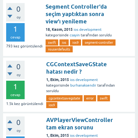
Segment Controller'da
0
seçim yaptıktan sonra
oy
view'ı yenileme
1
18, Kasım, 2015
ios development
kategorisinde
csayin
tarafından
soruldu
cevap
swift
ios
ios9
segment-controller
793
kez görüntülendi
nsuserdefaults
CGContextSaveGState
0
hatası nedir ?
oy
1, Ekim, 2015
ios development
1
kategorisinde
burhanaksendir
tarafından
soruldu
cevap
cgcontextsavegstate
error
swift
1.5k
kez görüntülendi
ios9
AVPlayerViewController
0
tam ekran sorunu
oy
1, Ekim, 2015
ios development