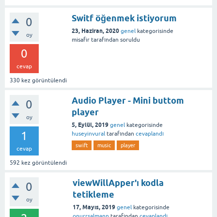
Switf öğenmek istiyorum
0
23, Haziran, 2020
genel
kategorisinde
oy
misafir
tarafından
soruldu
0
cevap
330
kez görüntülendi
Audio Player - Mini buttom
0
player
oy
5, Eylül, 2019
genel
kategorisinde
1
huseyinvural
tarafından
cevaplandı
swift
music
player
cevap
592
kez görüntülendi
viewWillApper'ı kodla
0
tetikleme
oy
17, Mayıs, 2019
genel
kategorisinde
onurrsalmann
tarafından
cevaplandı