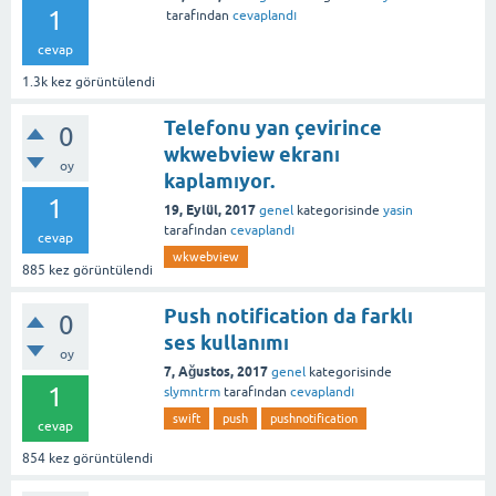
1
tarafından
cevaplandı
cevap
1.3k
kez görüntülendi
Telefonu yan çevirince
0
wkwebview ekranı
oy
kaplamıyor.
1
19, Eylül, 2017
genel
kategorisinde
yasin
tarafından
cevaplandı
cevap
wkwebview
885
kez görüntülendi
Push notification da farklı
0
ses kullanımı
oy
7, Ağustos, 2017
genel
kategorisinde
1
slymntrm
tarafından
cevaplandı
swift
push
pushnotification
cevap
854
kez görüntülendi