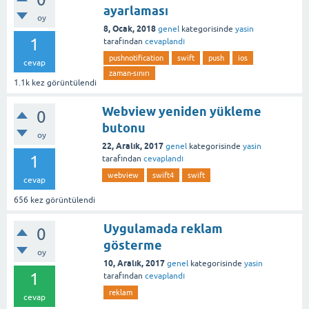
ayarlaması
oy
8, Ocak, 2018
genel
kategorisinde
yasin
1
tarafından
cevaplandı
pushnotification
swift
push
ios
cevap
zaman-sınırı
1.1k
kez görüntülendi
Webview yeniden yükleme
0
butonu
oy
22, Aralık, 2017
genel
kategorisinde
yasin
1
tarafından
cevaplandı
webview
swift4
swift
cevap
656
kez görüntülendi
Uygulamada reklam
0
gösterme
oy
10, Aralık, 2017
genel
kategorisinde
yasin
1
tarafından
cevaplandı
reklam
cevap