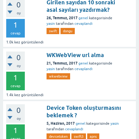
Girilen sayıdan 10 sonraki
0
asal sayıları yazdırmak?
oy
26, Temmuz, 2017
genel
kategorisinde
1
yasin
tarafından
cevaplandı
swift
dongu
cevap
1.0k
kez görüntülendi
WKWebView url alma
0
21, Temmuz, 2017
genel
kategorisinde
oy
yasin
tarafından
cevaplandı
1
wkwebview
cevap
1.4k
kez görüntülendi
Device Token oluşturmasını
0
beklemek ?
oy
5, Haziran, 2017
genel
kategorisinde
yasin
1
tarafından
cevaplandı
devicetoken
swift3
apns
cevap