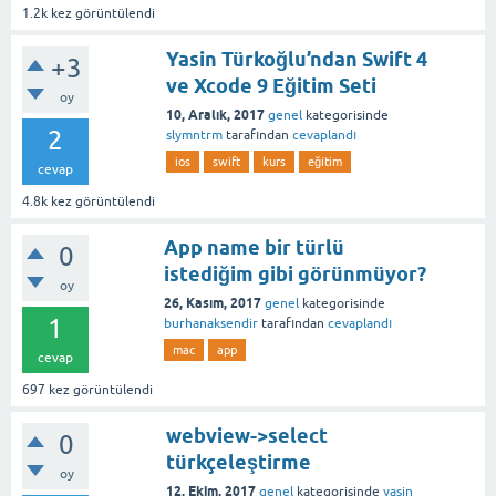
1.2k
kez görüntülendi
Yasin Türkoğlu’ndan Swift 4
+3
ve Xcode 9 Eğitim Seti
oy
10, Aralık, 2017
genel
kategorisinde
2
slymntrm
tarafından
cevaplandı
ios
swift
kurs
eğitim
cevap
4.8k
kez görüntülendi
App name bir türlü
0
istediğim gibi görünmüyor?
oy
26, Kasım, 2017
genel
kategorisinde
1
burhanaksendir
tarafından
cevaplandı
mac
app
cevap
697
kez görüntülendi
webview->select
0
türkçeleştirme
oy
12, Ekim, 2017
genel
kategorisinde
yasin