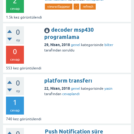
2
viewwillappear
-
refresh
cevap
1.5k
kez görüntülendi
decoder msp430
0
programlama
oy
29, Nisan, 2018
genel
kategorisinde
bilter
0
tarafından
soruldu
cevap
553
kez görüntülendi
platform transferı
0
22, Nisan, 2018
genel
kategorisinde
yasin
oy
tarafından
cevaplandı
1
cevap
740
kez görüntülendi
Push Notification süre
0