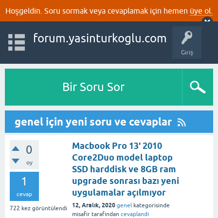
Hoşgeldin. Soru sormak veya cevaplamak için hemen
üye ol.
forum.yasinturkoglu.com
Giriş
Bir Soru Sor
genel için yeni soru ve cevaplar
Macbook Pro 13' 2010
0
Core2Duo model laptop
oy
SSD harddisk ve 8GB ram
1
upgrade sonrası bazı yeni
uygulamalar açılmıyor
cevap
12, Aralık, 2020
genel
kategorisinde
722
kez görüntülendi
misafir
tarafından
cevaplandı