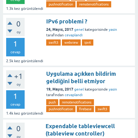
pushnotification
remotenotifications
1.3k
kez görüntülendi
IPv6 problemi ?
0
24, Mayıs, 2017
genel
kategorisinde
yasin
oy
tarafından
cevaplandı
1
swift3
webview
ipv6
cevap
2.5k
kez görüntülendi
Uygulama açıkken bildirim
+1
geldiğini belli etmiyor
oy
19, Mayıs, 2017
genel
kategorisinde
yasin
1
tarafından
cevaplandı
push
remotenotifications
cevap
pushnotification
firebase
swift3
1.4k
kez görüntülendi
Expendable tableviewcell
0
(tableview controller)
oy