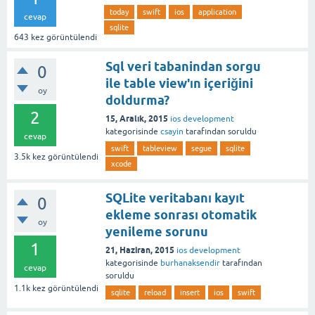
today
swift
ios
application
cevap
sqlite
643
kez görüntülendi
Sql veri tabanindan sorgu
0
ile table view'ın içeriğini
oy
doldurma?
2
15, Aralık, 2015
ios development
kategorisinde
csayin
tarafından
soruldu
cevap
swift
tableview
segue
sqlite
3.5k
kez görüntülendi
xcode
SQLite veritabanı kayıt
0
ekleme sonrası otomatik
oy
yenileme sorunu
1
21, Haziran, 2015
ios development
kategorisinde
burhanaksendir
tarafından
cevap
soruldu
1.1k
kez görüntülendi
sqlite
reload
insert
ios
swift