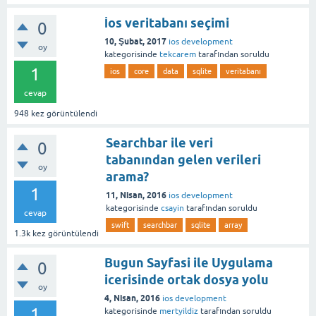
İos veritabanı seçimi
0
10, Şubat, 2017
ios development
oy
kategorisinde
tekcarem
tarafından
soruldu
1
ios
core
data
sqlite
veritabanı
cevap
948
kez görüntülendi
Searchbar ile veri
0
tabanından gelen verileri
oy
arama?
1
11, Nisan, 2016
ios development
kategorisinde
csayin
tarafından
soruldu
cevap
swift
searchbar
sqlite
array
1.3k
kez görüntülendi
Bugun Sayfasi ile Uygulama
0
icerisinde ortak dosya yolu
oy
4, Nisan, 2016
ios development
1
kategorisinde
mertyildiz
tarafından
soruldu