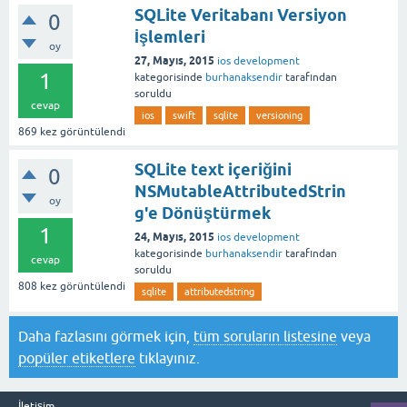
SQLite Veritabanı Versiyon
0
İşlemleri
oy
27, Mayıs, 2015
ios development
1
kategorisinde
burhanaksendir
tarafından
soruldu
cevap
ios
swift
sqlite
versioning
869
kez görüntülendi
SQLite text içeriğini
0
NSMutableAttributedStrin
oy
g'e Dönüştürmek
1
24, Mayıs, 2015
ios development
kategorisinde
burhanaksendir
tarafından
cevap
soruldu
808
kez görüntülendi
sqlite
attributedstring
Daha fazlasını görmek için,
tüm soruların listesine
veya
popüler etiketlere
tıklayınız.
İletişim