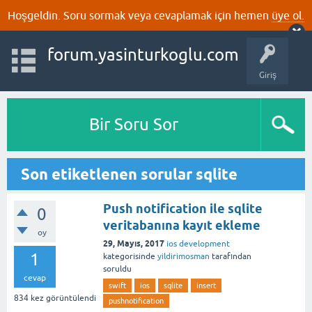
Hoşgeldin. Soru sormak veya cevaplamak için hemen
üye ol.
forum.yasinturkoglu.com
Giriş
Bir Soru Sor
Son etiketlenen sorular sqlite
Push notification ile sqlite
0
veritabanına kayıt ekleme
oy
29, Mayıs, 2017
ios development
1
kategorisinde
yildirimosman
tarafından
soruldu
cevap
swift
ios
sqlite
insert
834
kez görüntülendi
pushnotification