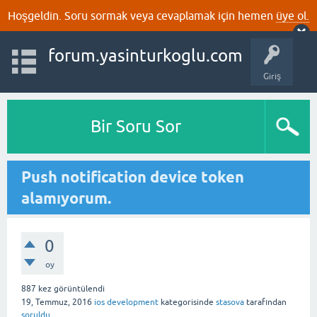
Hoşgeldin. Soru sormak veya cevaplamak için hemen
üye ol.
forum.yasinturkoglu.com
Giriş
Bir Soru Sor
Push notification device token
alamıyorum.
0
oy
887
kez görüntülendi
19, Temmuz, 2016
ios development
kategorisinde
stasova
tarafından
soruldu