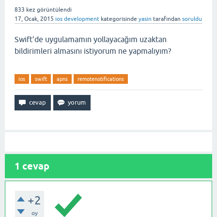
833
kez görüntülendi
17, Ocak, 2015
ios development
kategorisinde
yasin
tarafından
soruldu
Swift'de uygulamamın yollayacağım uzaktan
bildirimleri almasını istiyorum ne yapmalıyım?
ios
swift
apns
remotenotifications
1
cevap
+2
oy