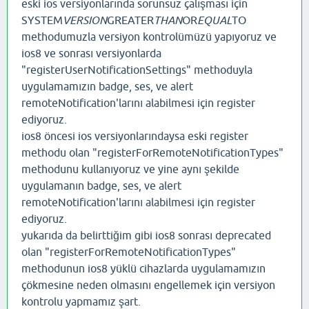
eski ios versiyonlarında sorunsuz çalışması için
SYSTEM
VERSION
GREATER
THAN
OR
EQUAL
TO
methodumuzla versiyon kontrolümüzü yapıyoruz ve
ios8 ve sonrası versiyonlarda
"registerUserNotificationSettings" methoduyla
uygulamamızın badge, ses, ve alert
remoteNotification'larını alabilmesi için register
ediyoruz.
ios8 öncesi ios versiyonlarındaysa eski register
methodu olan "registerForRemoteNotificationTypes"
methodunu kullanıyoruz ve yine aynı şekilde
uygulamanın badge, ses, ve alert
remoteNotification'larını alabilmesi için register
ediyoruz.
yukarıda da belirttiğim gibi ios8 sonrası deprecated
olan "registerForRemoteNotificationTypes"
methodunun ios8 yüklü cihazlarda uygulamamızın
çökmesine neden olmasını engellemek için versiyon
kontrolu yapmamız şart.