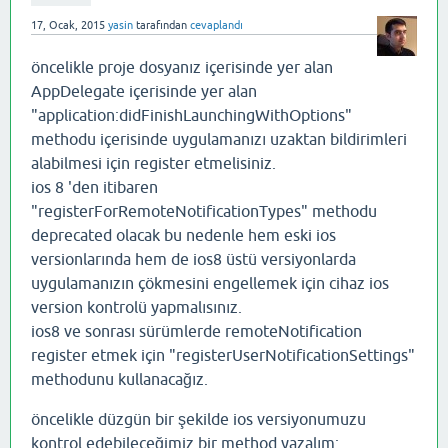
17, Ocak, 2015
yasin
tarafından
cevaplandı
öncelikle proje dosyanız içerisinde yer alan
AppDelegate içerisinde yer alan
"application:didFinishLaunchingWithOptions"
methodu içerisinde uygulamanızı uzaktan bildirimleri
alabilmesi için register etmelisiniz.
ios 8 'den itibaren
"registerForRemoteNotificationTypes" methodu
deprecated olacak bu nedenle hem eski ios
versionlarında hem de ios8 üstü versiyonlarda
uygulamanızın çökmesini engellemek için cihaz ios
version kontrolü yapmalısınız.
ios8 ve sonrası sürümlerde remoteNotification
register etmek için "registerUserNotificationSettings"
methodunu kullanacağız.
öncelikle düzgün bir şekilde ios versiyonumuzu
kontrol edebileceğimiz bir method yazalım: