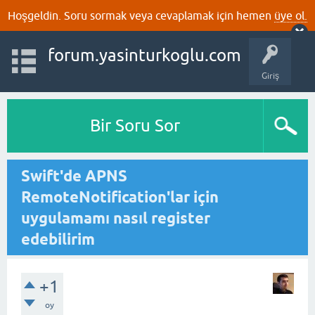
Hoşgeldin. Soru sormak veya cevaplamak için hemen
üye ol.
forum.yasinturkoglu.com
Giriş
Bir Soru Sor
Swift'de APNS
RemoteNotification'lar için
uygulamamı nasıl register
edebilirim
+1
oy