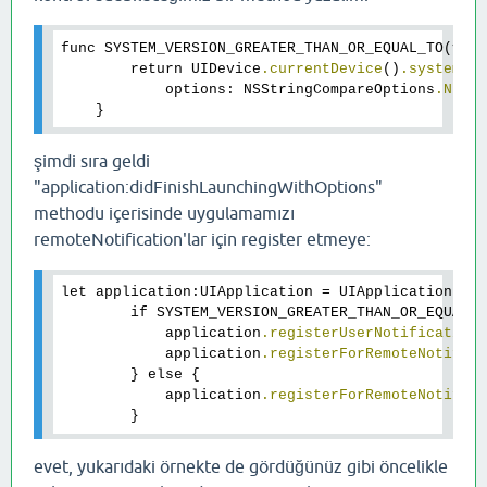
func SYSTEM_VERSION_GREATER_THAN_OR_EQUAL_TO(vers
        return UIDevice
.currentDevice
()
.systemVe
            options: NSStringCompareOptions
.Nume
şimdi sıra geldi
"application:didFinishLaunchingWithOptions"
methodu içerisinde uygulamamızı
remoteNotification'lar için register etmeye:
let application:UIApplication = UIApplication
.sh
        if SYSTEM_VERSION_GREATER_THAN_OR_EQUAL_
            application
.registerUserNotification
            application
.registerForRemoteNotific
        } else {

            application
.registerForRemoteNotific
evet, yukarıdaki örnekte de gördüğünüz gibi öncelikle