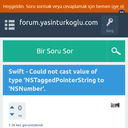
Hoşgeldin. Soru sormak veya cevaplamak için hemen
üye ol.
forum.yasinturkoglu.com
Giriş
Bir Soru Sor
Swift - Could not cast value of
type 'NSTaggedPointerString to
'NSNumber'.
0
oy
1.3k
kez görüntülendi