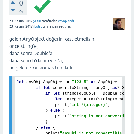
0
oy
23, Kasım, 2017
yasin
tarafından
cevaplandı
23, Kasım, 2017
ibolat
tarafından
seçilmiş
gelen AnyObject değerini cast etmelisin.
önce string'e,
daha sonra Double'a
daha sonrda'da integer'a,
bu şekilde kullanmak tehlikeli.
let
 anyObj:AnyObject = 
"123.5"
as
 AnyObject      
if
let
 convertToString = anyObj 
as
? Strin
if
let
 stringToDouble = Double(conver
let
 integer = Int(stringToDouble)
                print(
"int:\(integer)"
)

            } 
else
 {

                print(
"string is not convertible
            }

        } 
else
 {

            print(
"anyObj is not convertible to 