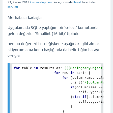
23, Kasım, 2017
ios development
kategorisinde
ibolat
tarafından
soruldu
Merhaba arkadaşlar,
Uygulamada SQL'e yaptığım bir 'select' komutunda
gelen değerler 'Smallint (16-bit)' tipinde
ben bu değerleri bir değişkene aşağıdaki gibi almak
istiyorum ama konu başlığında da belirttiğim hatayı
veriyor.
for
table
in
 results as! 
[[[String:AnyObject]]
] {

for
 row 
in
table
 {

for
 (columnName, value) 
i
print
(
"\(columnName) 
if
(columnName == 
"UYG
                                self.uygsekligele
                            }
else
if
(columnName =
                                self.uygyerigelen
                            }

                        }
