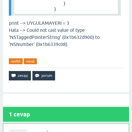
                    }

print --> UYGULAMAYERI = 3
Hata --> Could not cast value of type
'NSTaggedPointerString' (0x1b632d900) to
'NSNumber' (0x1b6339c08).
swift3
mssql
1
cevap