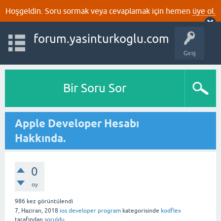
Hoşgeldin. Soru sormak veya cevaplamak için hemen
üye ol.
forum.yasinturkoglu.com
Giriş
Bir Soru Sor
Apple Developer Hesabı
Hakkında.
0
oy
986
kez görüntülendi
7, Haziran, 2018
ios developer program
kategorisinde
kodflex
tarafından
soruldu