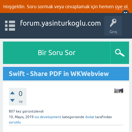
Hoşgeldin. Soru sormak veya cevaplamak için hemen
üye ol.
forum.yasinturkoglu.com
Giriş
Bir Soru Sor
Swift - Share PDF in WKWebview
0
oy
807
kez görüntülendi
10, Mayıs, 2019
ios development
kategorisinde
ibolat
tarafından
soruldu