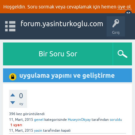
Hoşgeldin. Soru sormak veya cevaplamak için hemen
üye ol.
forum.yasinturkoglu.com
Giriş
Bir Soru Sor
uygulama yapımı ve geliştirme
0
oy
396
kez görüntülendi
11, Mart, 2015
genel
kategorisinde
HuseyinOkyay
tarafından
soruldu
1
uyarı
11, Mart, 2015
yasin
tarafından
kapalı