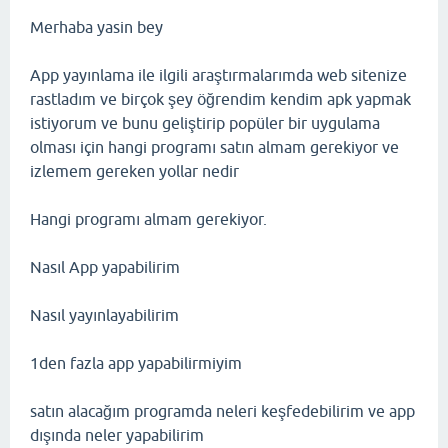
Merhaba yasin bey
App yayınlama ile ilgili araştırmalarımda web sitenize
rastladım ve birçok şey öğrendim kendim apk yapmak
istiyorum ve bunu geliştirip popüler bir uygulama
olması için hangi programı satın almam gerekiyor ve
izlemem gereken yollar nedir
Hangi programı almam gerekiyor.
Nasıl App yapabilirim
Nasıl yayınlayabilirim
1den fazla app yapabilirmiyim
satın alacağım programda neleri keşfedebilirim ve app
dışında neler yapabilirim