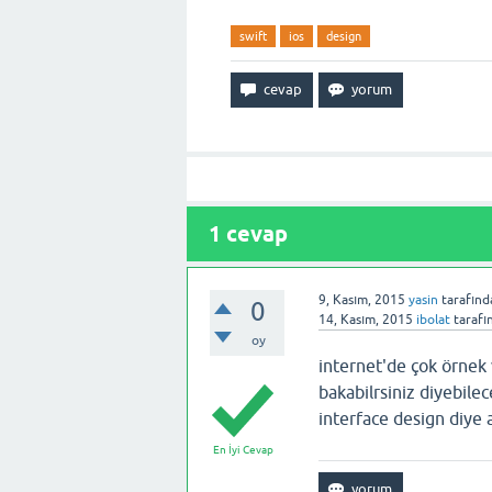
swift
ios
design
1
cevap
9, Kasım, 2015
yasin
tarafınd
0
14, Kasım, 2015
ibolat
tarafı
oy
internet'de çok örnek v
bakabilrsiniz diyebile
interface design diye a
En İyi Cevap