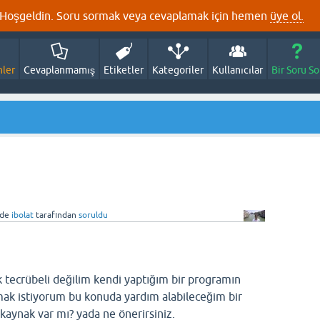
Hoşgeldin. Soru sormak veya cevaplamak için hemen
üye ol.
nler
Cevaplanmamış
Etiketler
Kategoriler
Kullanıcılar
Bir Soru So
nde
ibolat
tarafından
soruldu
 tecrübeli değilim kendi yaptığım bir programın
mak istiyorum bu konuda yardım alabileceğim bir
kaynak var mı? yada ne önerirsiniz.