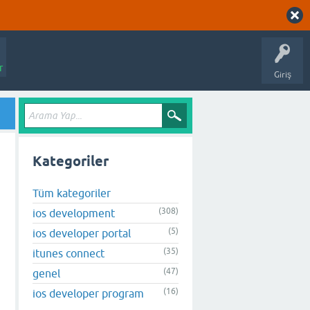
r
Giriş
Kategoriler
Tüm kategoriler
(308)
ios development
(5)
ios developer portal
(35)
itunes connect
(47)
genel
(16)
ios developer program