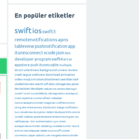
En popüler etiketler
swift
ios
swift3
remotenotifications
apns
tableview
pushnotification
app
itunesconnect
xcode
json
ios-
developer-program
swift4
error
appstore
push
itunes
sqlite
multiple
struct
uitextview
background
uiview
review
crash
segue
webview
download
animation
video
mssql
xml
nstextattechment
searchbar
ios9
uicollectionview
search
wifi
data
uiimageview
parse
devicetoken
developer
webservice
camera
date
login
xcode7
scroll
nsuserdefaults
cell
pagination
autolayout
insert
objective-c
pull-to-refresh
metadata
mpmovieplayercontroller
imageview
uirefreshcontrol
string
text
share
photos
distribution
badge
notification
kurs
wkwebview
encryption
detect
developer-b2b-volume
xcode8
uitabbar
apple-developer-enterprise-program
ipa
cetificate
iap
-
blur
authentication
sync
check
avplayerviewcontroller
validating
coredata
turkish
record
archive
viewwillappear
delete
issue
onoff
uislider
connection
player
statistic
user
navigationbarcontroller