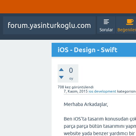
forum.yasinturkoglu.com
Sorular
Beğenile
iOS - Design - Swift
0
oy
708
kez görüntülendi
7, Kasım, 2015
ios development
kategorisi
Merhaba Arkadaşlar,
Ben iOS'ta tasarım konusudan çok
parça parça bütün tasarımını yap
website yada benzer yardımcı bir 