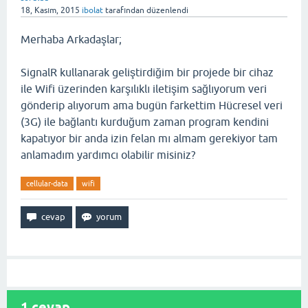
18, Kasım, 2015
ibolat
tarafından
düzenlendi
Merhaba Arkadaşlar;
SignalR kullanarak geliştirdiğim bir projede bir cihaz
ile Wifi üzerinden karşılıklı iletişim sağlıyorum veri
gönderip alıyorum ama bugün farkettim Hücresel veri
(3G) ile bağlantı kurduğum zaman program kendini
kapatıyor bir anda izin felan mı almam gerekiyor tam
anlamadım yardımcı olabilir misiniz?
cellular-data
wifi
1
cevap