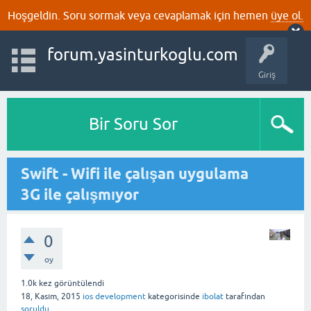
Hoşgeldin. Soru sormak veya cevaplamak için hemen
üye ol.
forum.yasinturkoglu.com
Giriş
Bir Soru Sor
Swift - Wifi ile çalışan uygulama
3G ile çalışmıyor
0
oy
1.0k
kez görüntülendi
18, Kasım, 2015
ios development
kategorisinde
ibolat
tarafından
soruldu