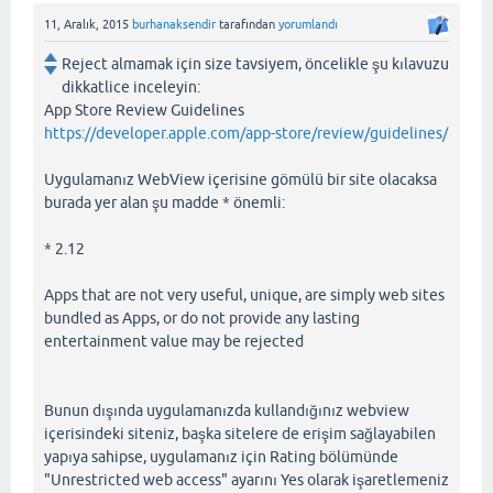
11, Aralık, 2015
burhanaksendir
tarafından
yorumlandı
Reject almamak için size tavsiyem, öncelikle şu kılavuzu
dikkatlice inceleyin:
App Store Review Guidelines
https://developer.apple.com/app-store/review/guidelines/
Uygulamanız WebView içerisine gömülü bir site olacaksa
burada yer alan şu madde * önemli:
* 2.12
Apps that are not very useful, unique, are simply web sites
bundled as Apps, or do not provide any lasting
entertainment value may be rejected
Bunun dışında uygulamanızda kullandığınız webview
içerisindeki siteniz, başka sitelere de erişim sağlayabilen
yapıya sahipse, uygulamanız için Rating bölümünde
"Unrestricted web access" ayarını Yes olarak işaretlemeniz