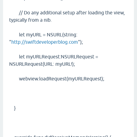
// Do any additional setup after loading the view,
typically from a nib.
let myURL = NSURL(string:
"
http://swiftdeveloperblog.com
");
let myURLRequest:NSURLRequest =
NSURLRequest(URL: myURL!);
webview.loadRequest(myURLRequest);
}