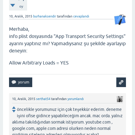
oy
10, Aralık, 2015
burhanaksendir
tarafından
cevaplandı
Merhaba,
info.plist dosyasında "App Transport Security Settings"
ayarını yaptınız mı? Yapmadıysanız şu şekilde ayarlayıp
deneyin:
Allow Arbitrary Loads = YES
10, Aralık, 2015
serthat54
tarafından
yorumlandı
öncelikle yorumunuz için çok teşekkür ederim. deneme
işini ofise gidince yapabileceğim ancak. mac orda. yalnız
aklıma takıldığından sormak istiyorum. youtube.com ,
google.com, apple.com adresi olurken neden normal
girdiğim sitelerin adresleri olmuyordur acaba?