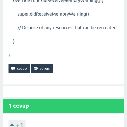
override func didReceiveMemoryWarning() {
super.didReceiveMemoryWarning()
// Dispose of any resources that can be recreated.
}
}
1
cevap
+1