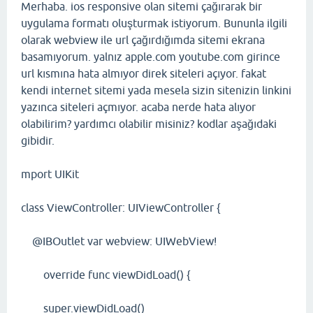
Merhaba. ios responsive olan sitemi çağırarak bir
uygulama formatı oluşturmak istiyorum. Bununla ilgili
olarak webview ile url çağırdığımda sitemi ekrana
basamıyorum. yalnız apple.com youtube.com girince
url kısmına hata almıyor direk siteleri açıyor. fakat
kendi internet sitemi yada mesela sizin sitenizin linkini
yazınca siteleri açmıyor. acaba nerde hata alıyor
olabilirim? yardımcı olabilir misiniz? kodlar aşağıdaki
gibidir.
mport UIKit
class ViewController: UIViewController {
@IBOutlet var webview: UIWebView!
override func viewDidLoad() {
super.viewDidLoad()