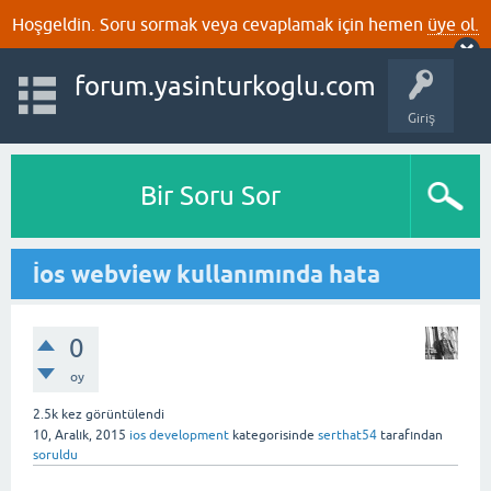
Hoşgeldin. Soru sormak veya cevaplamak için hemen
üye ol.
forum.yasinturkoglu.com
Giriş
Bir Soru Sor
İos webview kullanımında hata
0
oy
2.5k
kez görüntülendi
10, Aralık, 2015
ios development
kategorisinde
serthat54
tarafından
soruldu