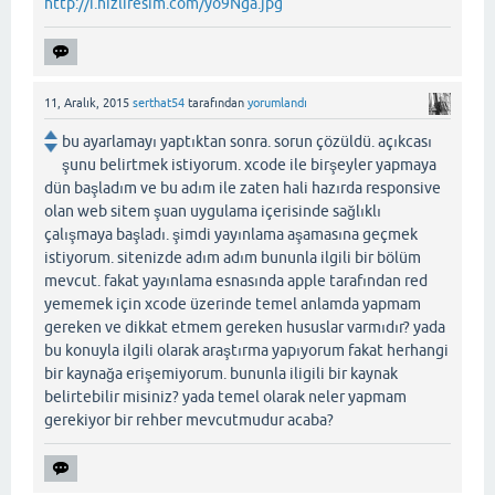
http://i.hizliresim.com/yo9Nga.jpg
11, Aralık, 2015
serthat54
tarafından
yorumlandı
bu ayarlamayı yaptıktan sonra. sorun çözüldü. açıkcası
şunu belirtmek istiyorum. xcode ile birşeyler yapmaya
dün başladım ve bu adım ile zaten hali hazırda responsive
olan web sitem şuan uygulama içerisinde sağlıklı
çalışmaya başladı. şimdi yayınlama aşamasına geçmek
istiyorum. sitenizde adım adım bununla ilgili bir bölüm
mevcut. fakat yayınlama esnasında apple tarafından red
yememek için xcode üzerinde temel anlamda yapmam
gereken ve dikkat etmem gereken hususlar varmıdır? yada
bu konuyla ilgili olarak araştırma yapıyorum fakat herhangi
bir kaynağa erişemiyorum. bununla iligili bir kaynak
belirtebilir misiniz? yada temel olarak neler yapmam
gerekiyor bir rehber mevcutmudur acaba?