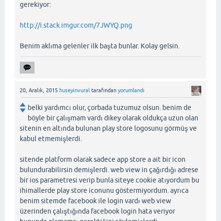
gerekiyor:
http://i.stack.imgur.com/7JWYQ.png
Benim aklıma gelenler ilk başta bunlar. Kolay gelsin.
20, Aralık, 2015
huseyinvural
tarafından
yorumlandı
belki yardımcı olur, çorbada tuzumuz olsun. benim de
böyle bir çalışmam vardı dikey olarak oldukça uzun olan
sitenin en altında bulunan play store logosunu görmüş ve
kabul etmemişlerdi.
sitende platform olarak sadece app store a ait bir icon
bulundurabilirsin demişlerdi. web view in çağırdığı adrese
bir ios parametresi verip bunla siteye cookie atıyordum bu
ihimallerde play store iconunu göstermiyordum. ayrıca
benim sitemde facebook ile login vardı web view
üzerinden çalıştığında facebook login hata veriyor