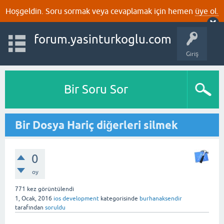
Hoşgeldin. Soru sormak veya cevaplamak için hemen
üye ol.
forum.yasinturkoglu.com
Giriş
Bir Soru Sor
Bir Dosya Hariç diğerleri silmek
0
oy
771
kez görüntülendi
1, Ocak, 2016
ios development
kategorisinde
burhanaksendir
tarafından
soruldu