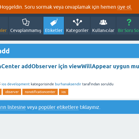
Hoşgeldin. Soru sormak veya cevaplamak için hemen
üye ol.
nler
Cevaplanmamış
Etiketler
Kategoriler
Kullanıcılar
Bir Soru So
add
nCenter addObserver için viewWillAppear uygun m
5
ios development
kategorisinde
burhanaksendir
tarafından
soruldu
observer
nsnotificationcenter
ios
rın listesine
veya
popüler etiketlere
tıklayınız.