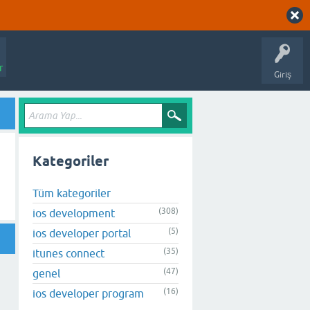
r
Giriş
u
Kategoriler
Tüm kategoriler
(308)
ios development
(5)
ios developer portal
(35)
itunes connect
(47)
genel
(16)
ios developer program