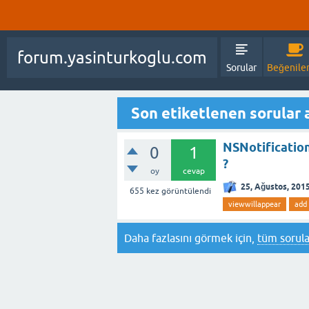
forum.yasinturkoglu.com
Sorular
Beğenile
Son etiketlenen sorular 
NSNotificatio
0
1
?
oy
cevap
25, Ağustos, 201
655
kez görüntülendi
viewwillappear
add
Daha fazlasını görmek için,
tüm sorula