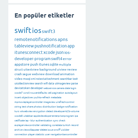
En popüler etiketler
swift
ios
swift3
remotenotifications
apns
tableview
pushnotification
app
itunesconnect
xcode
json
ios-
developer-program
swift4
error
appstore
push
itunes
sqlite
multiple
struct
uitextview
background
uiview
review
crash
segue
webview
download
animation
video
mssql
xml
nstextattechment
searchbar
ios9
uicollectionview
search
wifi
data
uiimageview
parse
devicetoken
developer
webservice
camera
date
login
xcode7
scroll
nsuserdefaults
cell
pagination
autolayout
insert
objective-c
pull-to-refresh
metadata
mpmovieplayercontroller
imageview
uirefreshcontrol
string
text
share
photos
distribution
badge
notification
kurs
wkwebview
encryption
detect
developer-b2b-volume
xcode8
uitabbar
apple-developer-enterprise-program
ipa
cetificate
iap
-
blur
authentication
sync
check
avplayerviewcontroller
validating
coredata
turkish
record
archive
viewwillappear
delete
issue
onoff
uislider
connection
player
statistic
user
navigationbarcontroller