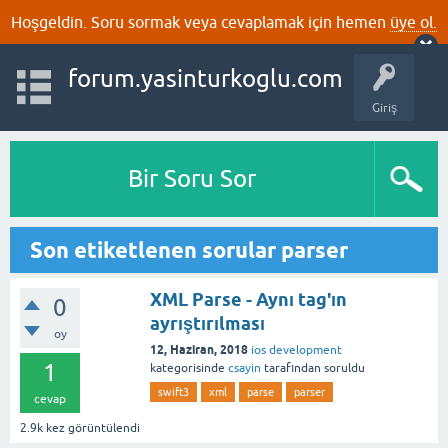
Hoşgeldin. Soru sormak veya cevaplamak için hemen
üye ol.
forum.yasinturkoglu.com
Giriş
Bir Soru Sor
Son etiketlenen sorular parser
XML Parse - Aynı tag'ın
0
ayrıştırılması
oy
12, Haziran, 2018
ios development
1
kategorisinde
csayin
tarafından
soruldu
swift3
xml
parse
parser
cevap
2.9k
kez görüntülendi