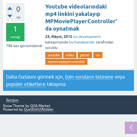
Youtube videolarındaki
0
mp4 linkini yakalayıp
oy
MPMoviePlayerController'
1
da oynatmak
23, Mayıs, 2015
ios development
cevap
kategorisinde
burhanaksendir
tarafından
786
kez görüntülendi
soruldu
youtube
video
parser
ios
mpmovieplayercontroller
Daha fazlasını görmek için,
tüm soruların listesine
veya
popüler etiketlere
tıklayınız.
İletişim
Snow Theme by
Q2A Market
Powered by
Question2Answer