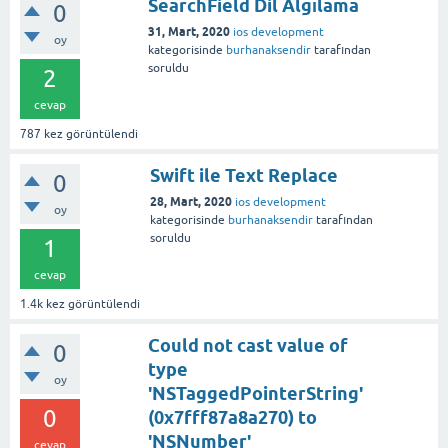
SearchField Dil Algılama
0
31, Mart, 2020
ios development
oy
kategorisinde
burhanaksendir
tarafından
soruldu
2
cevap
787
kez görüntülendi
Swift ile Text Replace
0
28, Mart, 2020
ios development
oy
kategorisinde
burhanaksendir
tarafından
soruldu
1
cevap
1.4k
kez görüntülendi
Could not cast value of
0
type
oy
'NSTaggedPointerString'
0
(0x7fff87a8a270) to
'NSNumber'
cevap