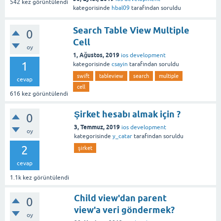
542
kez görüntülendi
kategorisinde
hbal09
tarafından
soruldu
Search Table View Multiple
0
Cell
oy
1, Ağustos, 2019
ios development
1
kategorisinde
csayin
tarafından
soruldu
swift
tableview
search
multiple
cevap
cell
616
kez görüntülendi
Şirket hesabı almak için ?
0
3, Temmuz, 2019
ios development
oy
kategorisinde
y_catar
tarafından
soruldu
2
şirket
cevap
1.1k
kez görüntülendi
Child view'dan parent
0
view'a veri göndermek?
oy