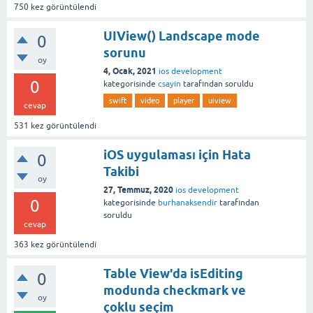
750
kez görüntülendi
UIView() Landscape mode
0
sorunu
oy
4, Ocak, 2021
ios development
0
kategorisinde
csayin
tarafından
soruldu
swift
video
player
uiview
cevap
531
kez görüntülendi
iOS uygulaması için Hata
0
Takibi
oy
27, Temmuz, 2020
ios development
0
kategorisinde
burhanaksendir
tarafından
soruldu
cevap
363
kez görüntülendi
Table View'da isEditing
0
modunda checkmark ve
oy
çoklu seçim