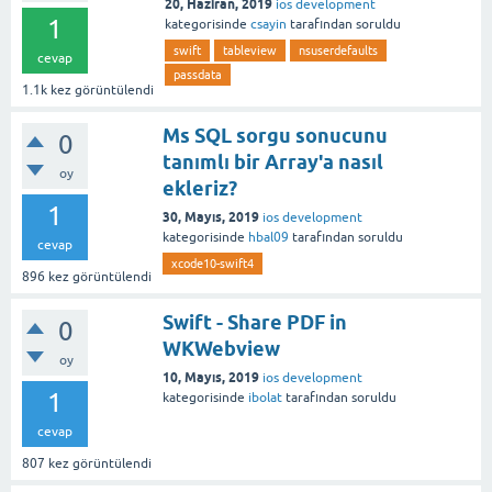
20, Haziran, 2019
ios development
1
kategorisinde
csayin
tarafından
soruldu
swift
tableview
nsuserdefaults
cevap
passdata
1.1k
kez görüntülendi
Ms SQL sorgu sonucunu
0
tanımlı bir Array'a nasıl
oy
ekleriz?
1
30, Mayıs, 2019
ios development
kategorisinde
hbal09
tarafından
soruldu
cevap
xcode10-swift4
896
kez görüntülendi
Swift - Share PDF in
0
WKWebview
oy
10, Mayıs, 2019
ios development
1
kategorisinde
ibolat
tarafından
soruldu
cevap
807
kez görüntülendi