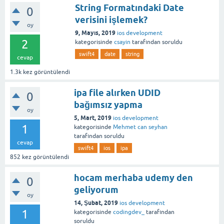
String Formatındaki Date
0
verisini işlemek?
oy
9, Mayıs, 2019
ios development
2
kategorisinde
csayin
tarafından
soruldu
swift4
date
string
cevap
1.3k
kez görüntülendi
ipa file alırken UDID
0
bağımsız yapma
oy
5, Mart, 2019
ios development
1
kategorisinde
Mehmet can seyhan
tarafından
soruldu
cevap
swift4
ios
ipa
852
kez görüntülendi
hocam merhaba udemy den
0
geliyorum
oy
14, Şubat, 2019
ios development
1
kategorisinde
codingdev_
tarafından
soruldu