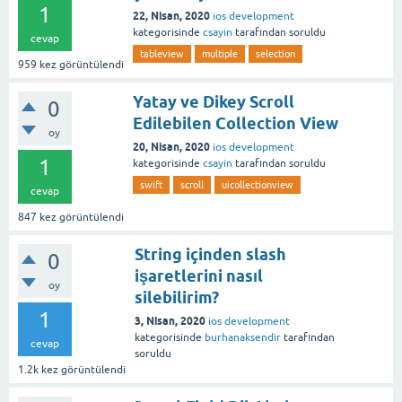
1
22, Nisan, 2020
ios development
kategorisinde
csayin
tarafından
soruldu
cevap
tableview
multiple
selection
959
kez görüntülendi
Yatay ve Dikey Scroll
0
Edilebilen Collection View
oy
20, Nisan, 2020
ios development
1
kategorisinde
csayin
tarafından
soruldu
swift
scroll
uicollectionview
cevap
847
kez görüntülendi
String içinden slash
0
işaretlerini nasıl
oy
silebilirim?
1
3, Nisan, 2020
ios development
kategorisinde
burhanaksendir
tarafından
cevap
soruldu
1.2k
kez görüntülendi