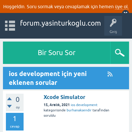
Hoşgeldin. Soru sormak veya cevaplamak için hemen
üye ol.
forum.yasinturkoglu.com
Giriş
Bir Soru Sor
ios development için yeni
eklenen sorular
Xcode Simulator
0
15, Aralık, 2021
ios development
oy
kategorisinde
burhanaksendir
tarafından
soruldu
1
cevap