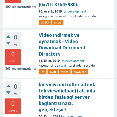
(0x7fff87b45980).
500
kez görüntülendi
10, Aralık, 2019
ios development
kategorisinde
misafir
tarafından
soruldu
swift3
mssql
Video İndirmek ve
0
oynatmak - Video
oy
Download Document
0
Directory
11, Ekim, 2019
ios development
cevap
kategorisinde
csayin
tarafından
soruldu
565
kez görüntülendi
ios
swift
video
download
bir viewcontroller altında
0
tek viewdidload() altında
oy
birden fazla sql server
0
bağlantısı nasıl
gelçekleşir?
cevap
30, Eylül, 2019
ios development